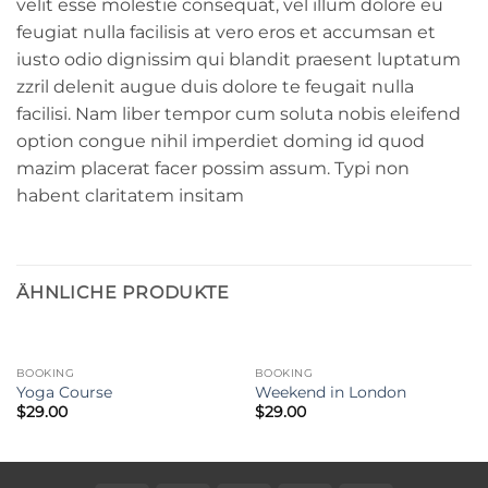
velit esse molestie consequat, vel illum dolore eu
feugiat nulla facilisis at vero eros et accumsan et
iusto odio dignissim qui blandit praesent luptatum
zzril delenit augue duis dolore te feugait nulla
facilisi. Nam liber tempor cum soluta nobis eleifend
option congue nihil imperdiet doming id quod
mazim placerat facer possim assum. Typi non
habent claritatem insitam
ÄHNLICHE PRODUKTE
BOOKING
BOOKING
Yoga Course
Weekend in London
$
29.00
$
29.00