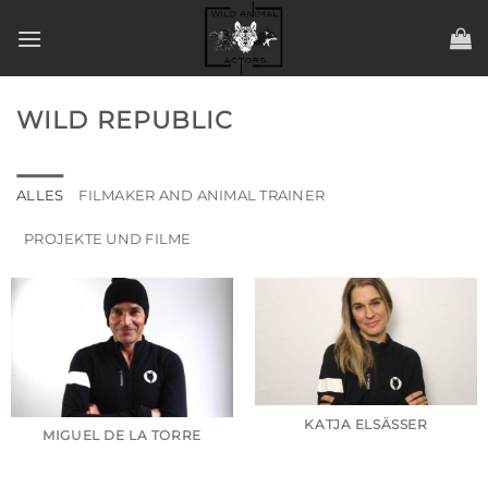
Zum
Inhalt
springen
WILD REPUBLIC
ALLES
FILMAKER AND ANIMAL TRAINER
PROJEKTE UND FILME
KATJA ELSÄSSER
MIGUEL DE LA TORRE