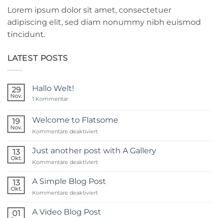
Lorem ipsum dolor sit amet, consectetuer
adipiscing elit, sed diam nonummy nibh euismod
tincidunt.
LATEST POSTS
Hallo Welt!
29
Nov.
zu
1 Kommentar
Hallo
Welt!
Welcome to Flatsome
19
Nov.
für
Kommentare deaktiviert
Welcome
to
Just another post with A Gallery
13
Flatsome
Okt.
für
Kommentare deaktiviert
Just
another
A Simple Blog Post
13
post
Okt.
für
Kommentare deaktiviert
with
A
A
Simple
A Video Blog Post
Gallery
01
Blog