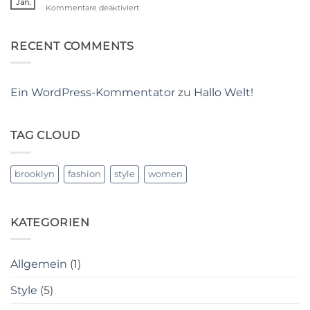
Jan.
für
Kommentare deaktiviert
Post
A
Video
Blog
RECENT COMMENTS
Post
Ein WordPress-Kommentator
zu
Hallo Welt!
TAG CLOUD
brooklyn
fashion
style
women
KATEGORIEN
Allgemein
(1)
Style
(5)